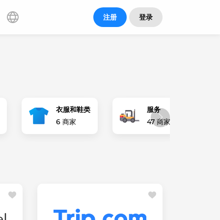
注册
登录
衣服和鞋类
服务
6 商家
47 商家