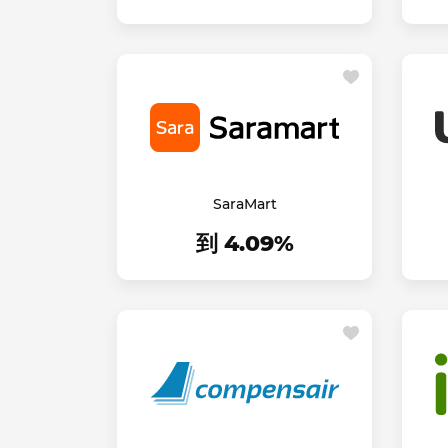
SaraMart
到 4.09%