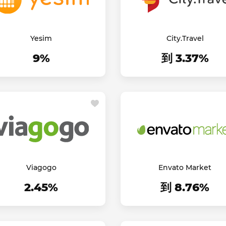
Yesim
City.Travel
9%
到 3.37%
Viagogo
Envato Market
2.45%
到 8.76%