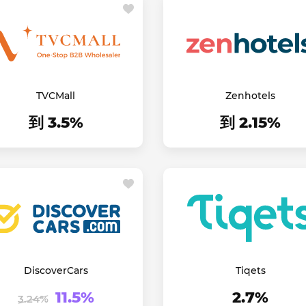
TVCMall
Zenhotels
到 3.5%
到 2.15%
DiscoverCars
Tiqets
11.5%
2.7%
3.24%