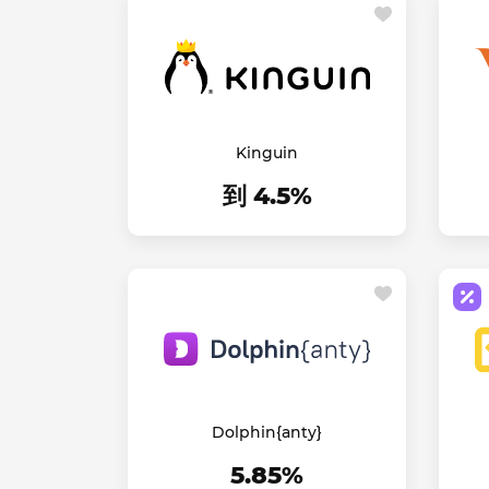
Kinguin
到 4.5%
Dolphin{anty}
5.85%