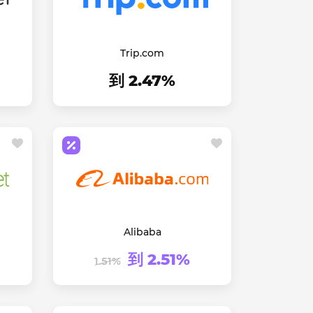
Trip.com
到 2.47%
Alibaba
到 2.51%
1.51%