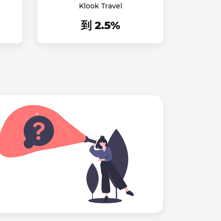
Klook Travel
到 2.5%
找不到
我们将尝
详见