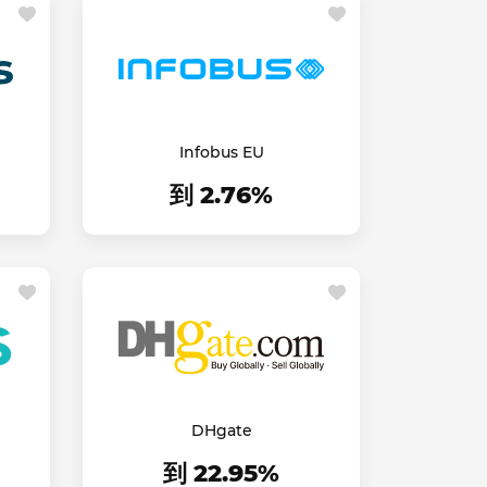
Infobus EU
到 2.76%
DHgate
到 22.95%