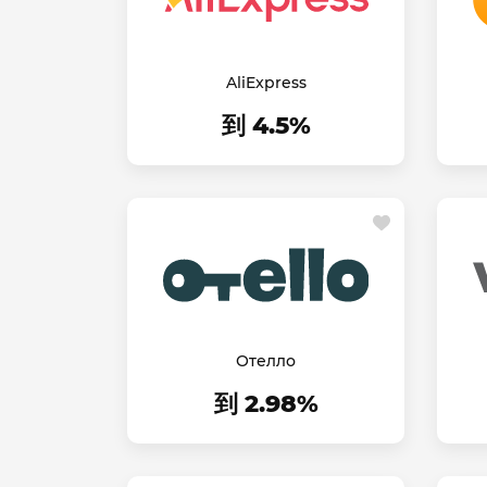
AliExpress
到 4.5%
Отелло
到 2.98%