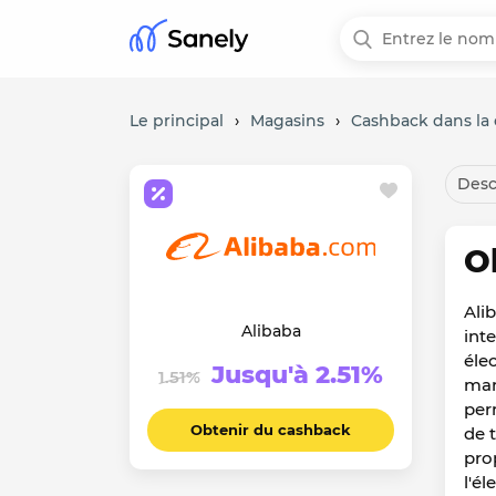
Le principal
›
Magasins
›
Cashback dans la 
Desc
O
Ali
Alibaba
int
éle
Jusqu'à 2.51%
1.51%
mar
per
Obtenir du cashback
de 
pro
l'é