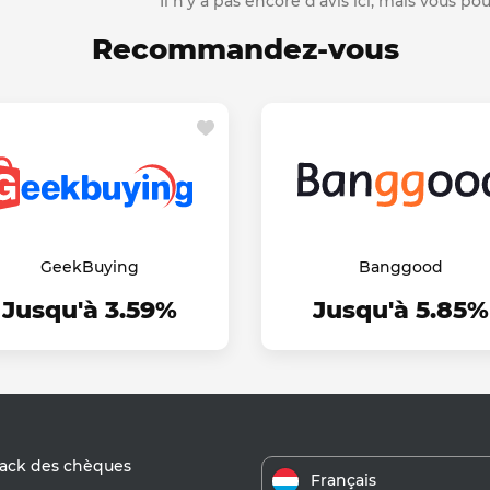
Il n'y a pas encore d'avis ici, mais vous p
Recommandez-vous
GeekBuying
Banggood
Jusqu'à 3.59%
Jusqu'à 5.85%
ack des chèques
Français