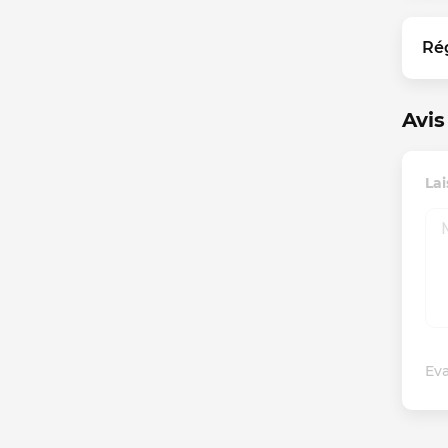
Ré
Avis
Lai
Eva