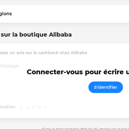
gions
 sur la boutique Alibaba
ssez un avis sur le cashback chez Alibaba
Connecter-vous pour écrire
S'identifier
luation: