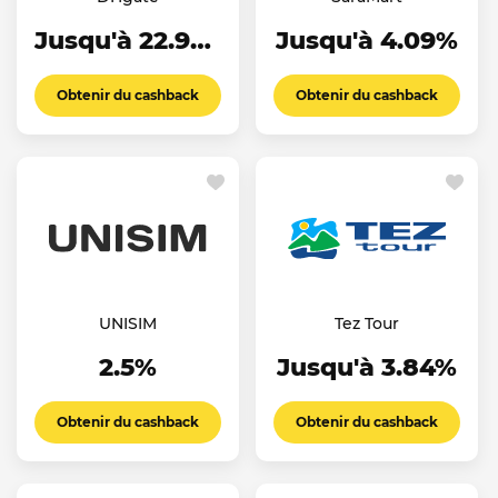
Jusqu'à 22.95%
Jusqu'à 4.09%
Obtenir du cashback
Obtenir du cashback
UNISIM
Tez Tour
2.5%
Jusqu'à 3.84%
Obtenir du cashback
Obtenir du cashback