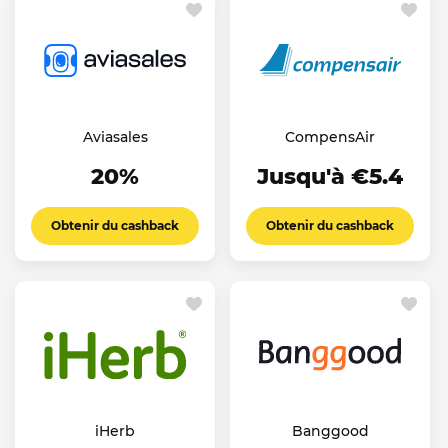
Aviasales
CompensAir
20%
Jusqu'à €5.4
Obtenir du cashback
Obtenir du cashback
iHerb
Banggood