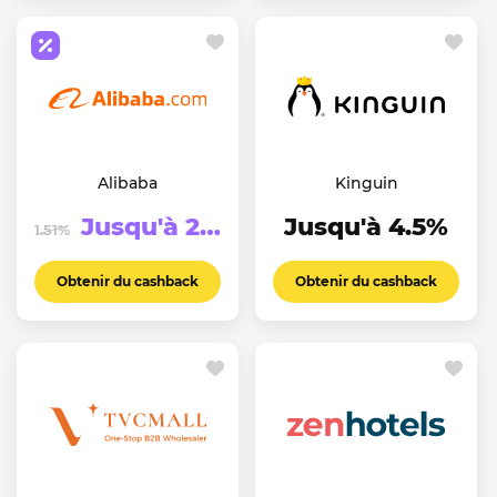
Alibaba
Kinguin
Jusqu'à 2.51%
Jusqu'à 4.5%
1.51%
Obtenir du cashback
Obtenir du cashback