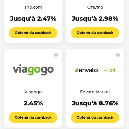
Trip.com
Отелло
Jusqu'à 2.47%
Jusqu'à 2.98%
Obtenir du cashback
Obtenir du cashback
Viagogo
Envato Market
2.45%
Jusqu'à 8.76%
Obtenir du cashback
Obtenir du cashback