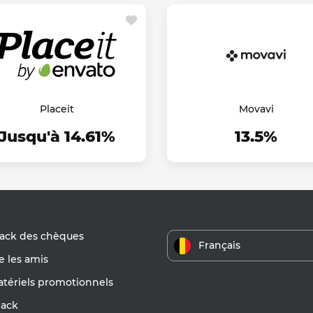
Placeit
Movavi
Jusqu'à 14.61%
13.5%
ack des chèques
Français
 les amis
atériels promotionnels
ack