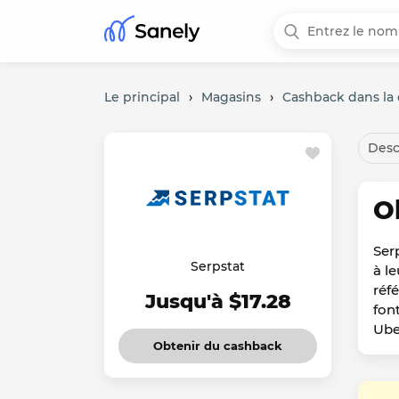
Le principal
›
Magasins
›
Cashback dans la 
Desc
O
Ser
Serpstat
à l
réf
Jusqu'à $17.28
fon
Ube
Obtenir du cashback