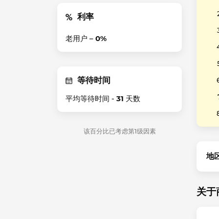
利率
老用户 –
0%
等待时间
平均等待时间 -
31
天数
该百分比已考虑第1级因素
地
关于