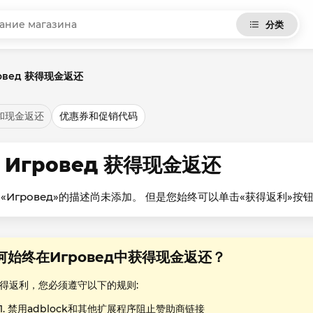
分类
ровед 获得现金返还
和现金返还
优惠券和促销代码
 Игровед 获得现金返还
«Игровед»的描述尚未添加。 但是您始终可以单击«获得返利»
何始终在Игровед中获得现金返还？
得返利，您必须遵守以下的规则:
禁用adblock和其他扩展程序阻止赞助商链接