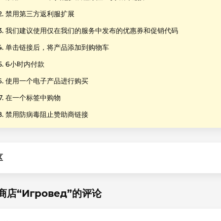
禁用第三方返利服扩展
我们建议使用仅在我们的服务中发布的优惠券和促销代码
单击链接后，将产品添加到购物车
6小时内付款
使用一个电子产品进行购买
在一个标签中购物
禁用防病毒阻止赞助商链接
区
商店“Игровед”的评论