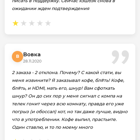
писать в поддержку. Сейчас кэшбэк снова в
ожидании ждем подтверждения
Вовка
В
28.11.2020
2 заказа - 2 отклона. Почему? С какой стати, вы
меня извините? Я заказывал кофе, бл#ть! Кофе,
бл#ть, и HDMI, мать его, шнур! Вам сфоткать
шнур? Он до сих пор у меня сигнал с компа на
телек гонит через всю комнату, правда его уже
погрыз (и обоссал) кот, но так даже лучше, видно
что в употреблении. Кофе выпил, прастьите.
Один ставлю, и то по моему много