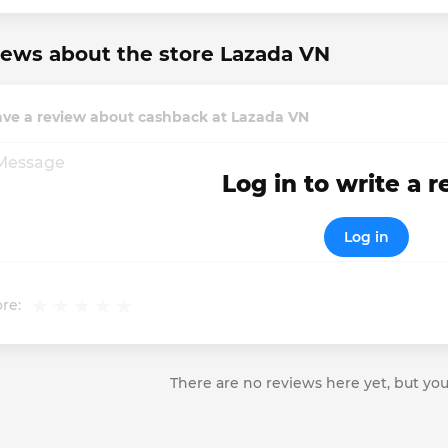
ews about the store Lazada VN
ave a review about cashback at Lazada VN
Log in to write a 
Log in
re:
There are no reviews here yet, but you