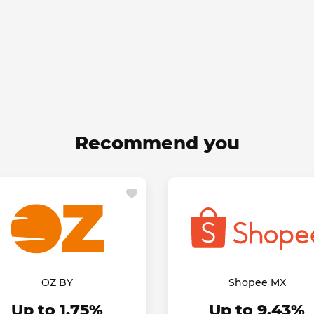
Recommend you
OZ BY
Shopee MX
Up to 1.75%
Up to 9.43%