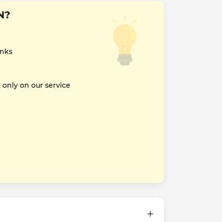
N?
inks
nly on our service