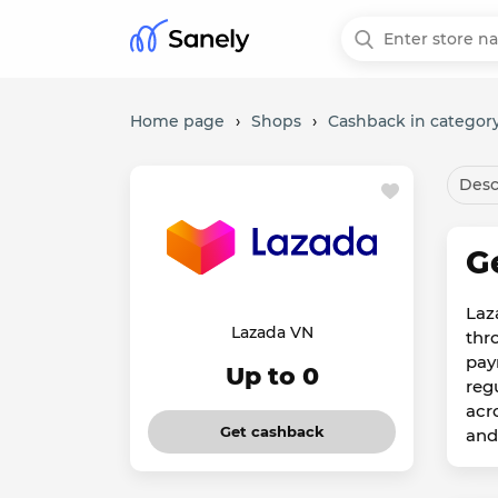
Home page
›
Shops
›
Cashback in category
Desc
G
Laz
Lazada VN
thr
pay
Up to 0
reg
acr
Get cashback
and