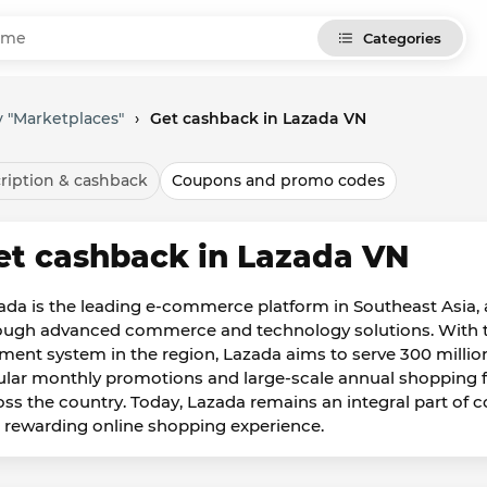
Categories
 "Marketplaces"
›
Get cashback in Lazada VN
ription & cashback
Coupons and promo codes
et cashback in Lazada VN
ada is the leading e-commerce platform in Southeast Asia, a
ough advanced commerce and technology solutions. With th
ment system in the region, Lazada aims to serve 300 millio
ular monthly promotions and large-scale annual shopping fes
oss the country. Today, Lazada remains an integral part of 
 rewarding online shopping experience.