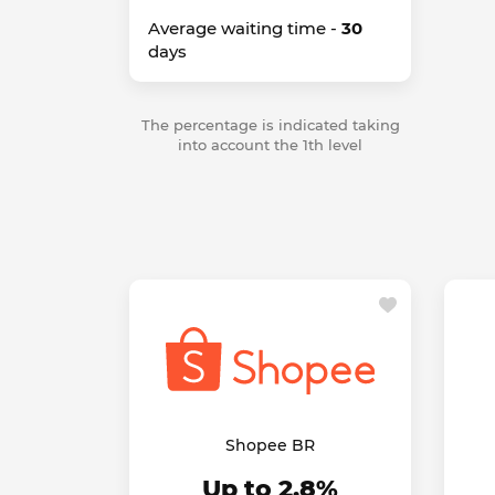
Average waiting time -
30
days
The percentage is indicated taking
into account the 1th level
Shopee BR
Up to 2.8%