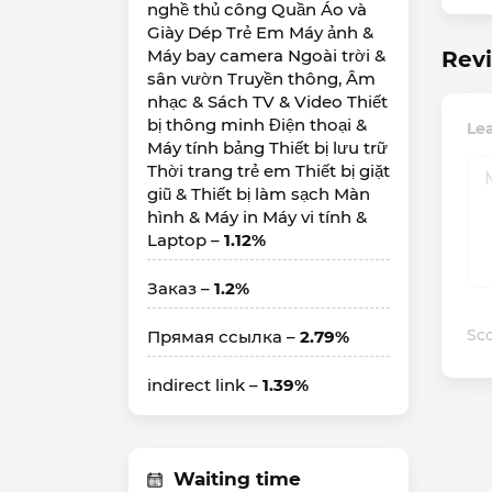
nghề thủ công Quần Áo và
Giày Dép Trẻ Em Máy ảnh &
Máy bay camera Ngoài trời &
Revi
sân vườn Truyền thông, Âm
nhạc & Sách TV & Video Thiết
bị thông minh Điện thoại &
Le
Máy tính bảng Thiết bị lưu trữ
Thời trang trẻ em Thiết bị giặt
giũ & Thiết bị làm sạch Màn
hình & Máy in Máy vi tính &
Laptop –
1.12%
Заказ –
1.2%
Sco
Прямая ссылка –
2.79%
indirect link –
1.39%
Waiting time