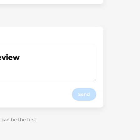
review
Send
 can be the first