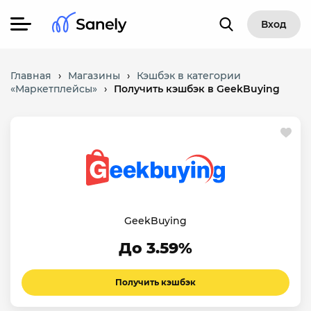
Вход
Главная
›
Магазины
›
Кэшбэк в категории
«Маркетплейсы»
›
Получить кэшбэк в GeekBuying
GeekBuying
До 3.59%
Получить кэшбэк