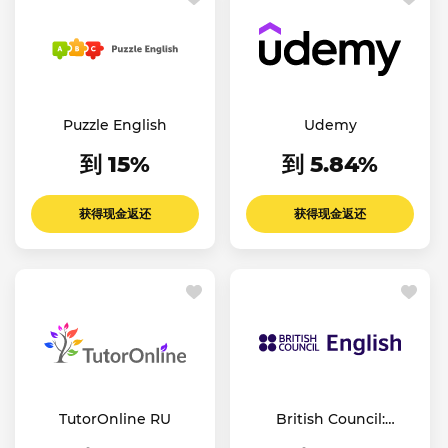
Puzzle English
Udemy
到 15%
到 5.84%
获得现金返还
获得现金返还
TutorOnline RU
British Council:
English Online