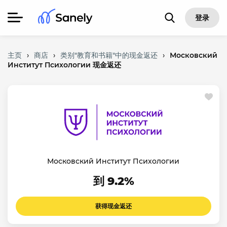
登录
主页
›
商店
›
类别"教育和书籍"中的现金返还
›
Московский
Институт Психологии 现金返还
Московский Институт Психологии
到 9.2%
获得现金返还