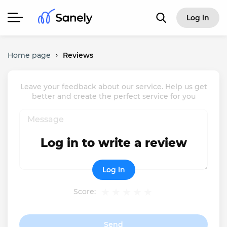
Log in
Home page
›
Reviews
Leave your feedback about our service. Help us get
better and create the perfect service for you
Log in to write a review
Log in
Score:
Send