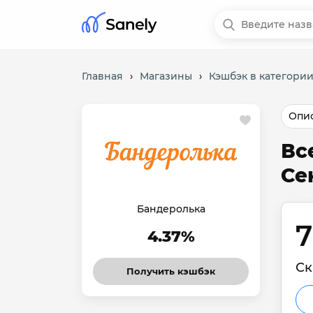
Главная
›
Магазины
›
Кэшбэк в категории
Опис
Вс
Се
Бандеролька
7
4.37%
Ск
Получить кэшбэк