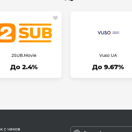
2SUB.Movie
Vuso UA
До 2.4%
До 9.67%
к с чеков