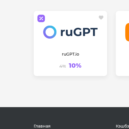
ruGPT.io
10%
4%
Главная
Кэшбэ