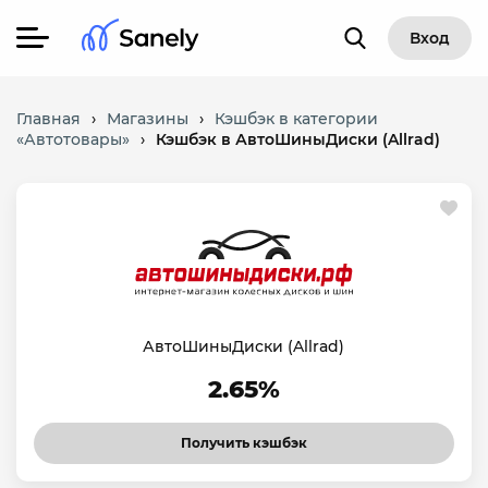
Вход
Главная
›
Магазины
›
Кэшбэк в категории
«Автотовары»
›
Кэшбэк в АвтоШиныДиски (Allrad)
АвтоШиныДиски (Allrad)
2.65%
Получить кэшбэк