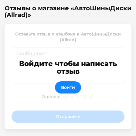
Отзывы о магазине «АвтоШиныДиски
(Allrad)»
Оставьте отзыв о кэшбэке в АвтоШиныДиски
(Allrad)
Войдите чтобы написать
отзыв
Войти
Оценка:
Отправить