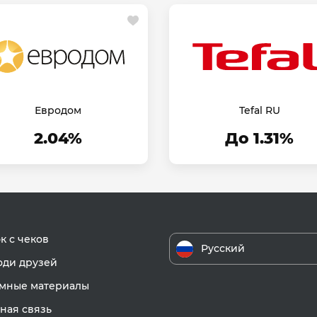
Евродом
Tefal RU
2.04%
До 1.31%
к с чеков
Русский
ди друзей
мные материалы
ная связь