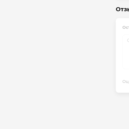
Отз
Ос
Оц