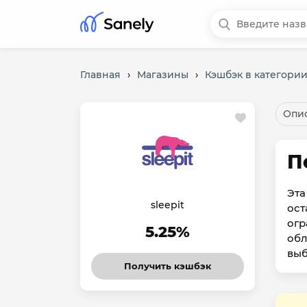
Главная
›
Магазины
›
Кэшбэк в категории
Опис
П
Эта
sleepit
ост
огр
5.25%
обл
выб
Получить кэшбэк