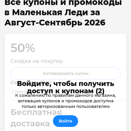
Все купоны и промокоды
в Маленькая Леди за
Август-Сентябрь 2026
50% 
Скидка на покупку
Активировать купон
Войдите, чтобы получить
Скидки до -50%!
доступ к купонам (2)
Бессрочная акция
К сожалению по правилам данного магазина,
активация купонов и промокодов доступна
только авторизованным пользователям
Бесплатная 
доставка
Войти