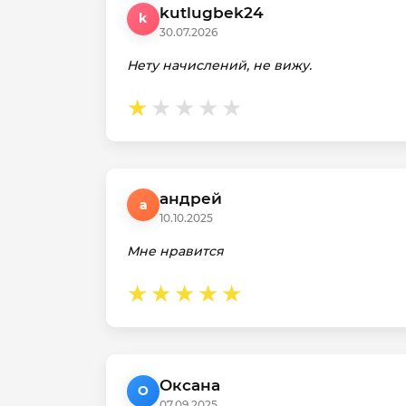
kutlugbek24
k
30.07.2026
Нету начислений, не вижу.
андрей
а
10.10.2025
Мне нравится
Оксана
О
07.09.2025