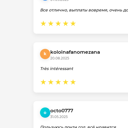
Все отлично, выплаты вовремя, очень д
koloinafanomezana
k
20.08.2025
Très intéressant
octo0777
o
31.05.2025
Пользуюсь почти год, всё нравится.