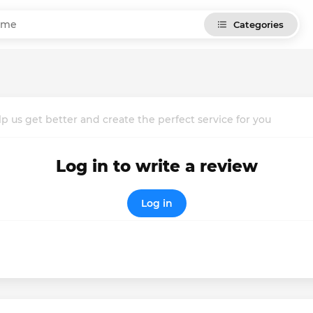
Categories
p us get better and create the perfect service for you
Log in to write a review
Log in