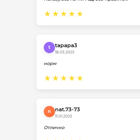
tapapa3
t
18.03.2025
норм
nat.73-73
n
11.01.2025
Отлично