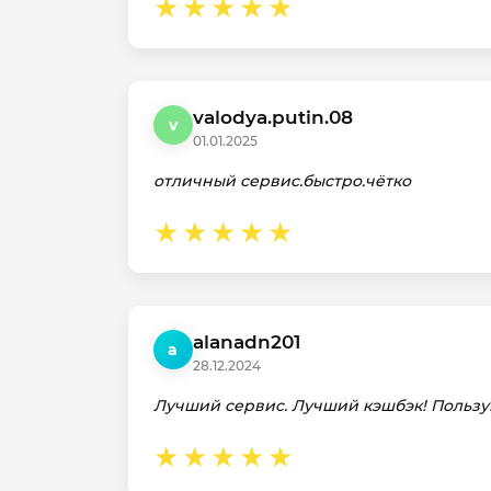
valodya.putin.08
v
01.01.2025
отличный сервис.быстро.чётко
alanadn201
a
28.12.2024
Лучший сервис. Лучший кэшбэк! Пользую