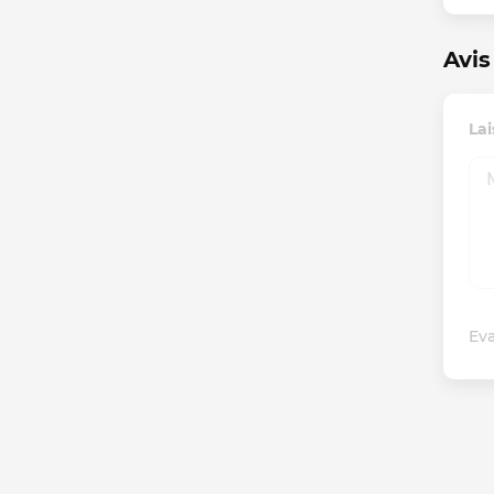
Avis
Lai
Eva