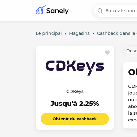
Le principal
›
Magasins
›
Cashback dans la 
Desc
O
CDK
CDKeys
joue
ou 
Jusqu'à 2.25%
abo
la 
Obtenir du cashback
exp