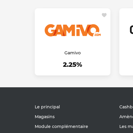
Gamivo
2.25%
Le principal
Cashb
Magasins
Amène
Module complémentaire
Les m