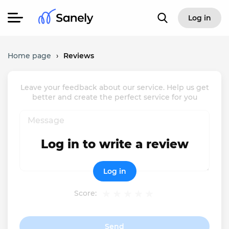
Log in
Home page
›
Reviews
Leave your feedback about our service. Help us get
better and create the perfect service for you
Log in to write a review
Log in
Score:
Send