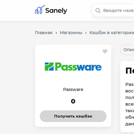
Главная
›
Магазины
›
Кэшбэк в категории
Опис
П
Pas
Passware
вос
пол
0
все
так
Получить кэшбэк
обн
дан