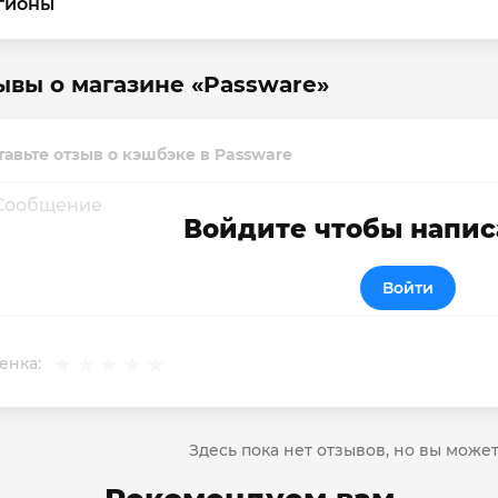
гионы
ывы о магазине «Passware»
тавьте отзыв о кэшбэке в Passware
Войдите чтобы напис
Войти
енка:
Здесь пока нет отзывов, но вы може