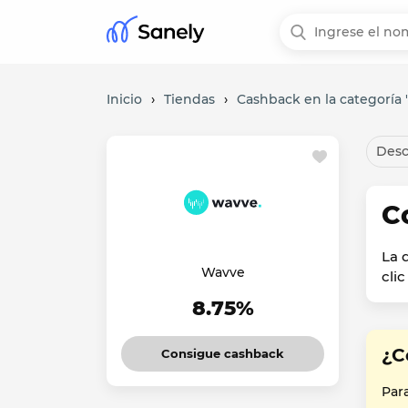
Inicio
›
Tiendas
›
Cashback en la categoría "
Desc
C
La 
Wavve
cli
8.75%
¿C
Consigue cashback
Par