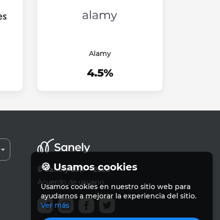
Alamy
4.5%
🍪 Usamos cookies
© Sanely 2017 – 2026
Acuerdo de usuario
Usamos cookies en nuestro sitio web para
ayudarnos a mejorar la experiencia del sitio.
Ver más