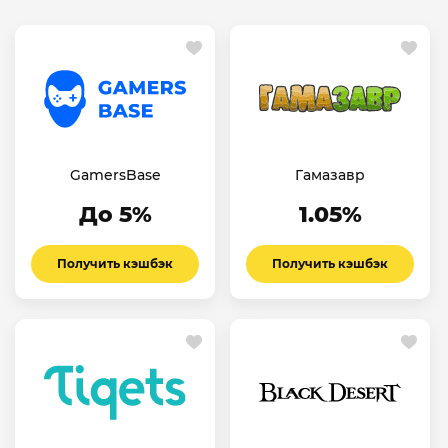
GamersBase
Гамазавр
До 5%
1.05%
Получить кэшбэк
Получить кэшбэк