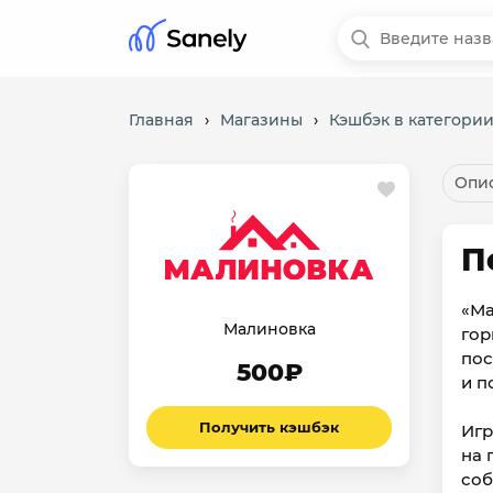
Главная
›
Магазины
›
Кэшбэк в категори
Опис
П
«Ма
Малиновка
гор
пос
500₽
и п
Получить кэшбэк
Игр
на 
соб