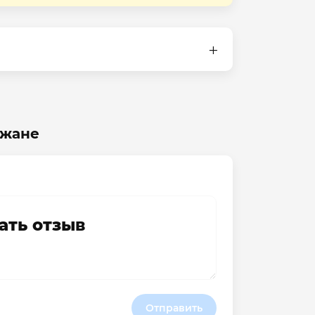
джане
ать отзыв
Отправить