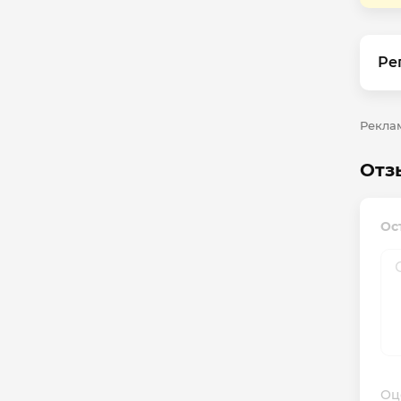
Ре
Реклам
Отз
Ос
Оц