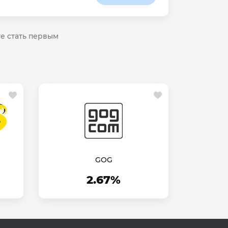
те стать первым
GOG
2.67%