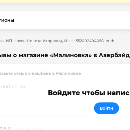
гионы
а. ИП Носов Никита Игоревич, ИНН: 552002494058, erid:
ывы о магазине «Малиновка» в Азербай
тавьте отзыв о кэшбэке в Малиновке
Войдите чтобы напис
Войти
енка: