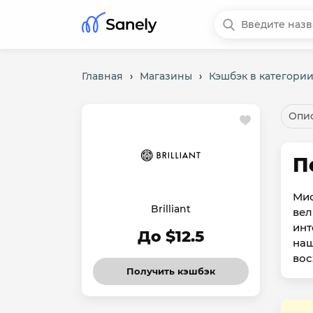
Главная
›
Магазины
›
Кэшбэк в категори
Опис
П
Мис
Brilliant
вел
инт
До $12.5
наш
вос
Получить кэшбэк