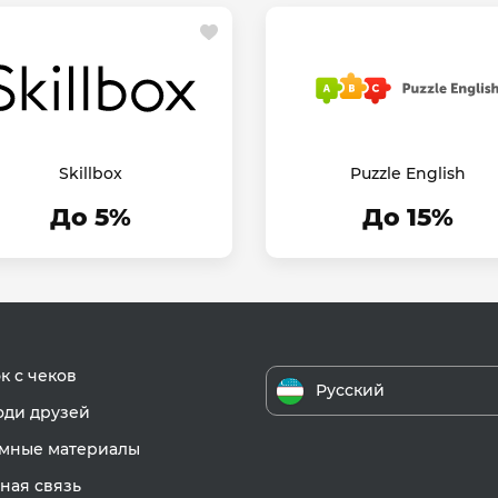
Skillbox
Puzzle English
До 5%
До 15%
к с чеков
Русский
ди друзей
мные материалы
ная связь