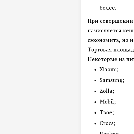
более.
При совершении
начисляется кешб
сэкономить, но и
Торговая площад
Некоторые из ни
Xiaomi
;
Samsung
;
Zolla
;
Mobil
;
Твое;
Crocs
;