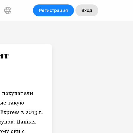
Регистрация
Вход
ит
е покупатели
вые такую
iExpress
в 2013 г.
купок. Данная
ому они с