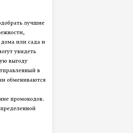
подобрать лучшие
лежности,
 дома или сада и
могут увидеть
ную выгоду
отправленный в
они обмениваются
ние промокодов.
определенной