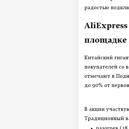
радостью подклю
AliExpress
площадке 
Китайский гиган
покупателей со в
отмечают в Подн
до 90% от перво
В акции участву
Традиционный в
разогрев (28