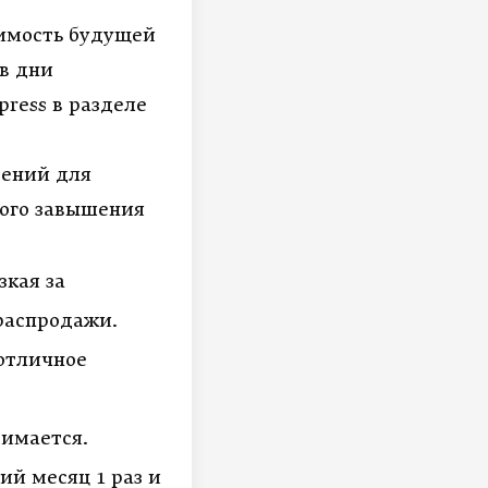
оимость будущей
в дни
press
в разделе
дений для
ного завышения
зкая за
распродажи.
 отличное
зимается.
ий месяц 1 раз и