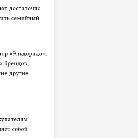
еют достаточно
мить семейный
мер «Эльдорадо»,
и брендов,
ие другие
купателям
ляет собой