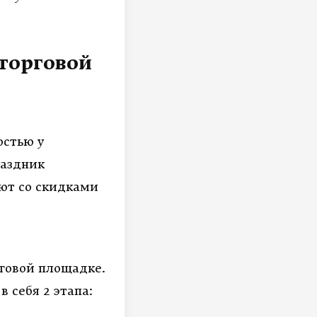
торговой
остью у
раздник
ают со скидками
рговой площадке.
 себя 2 этапа: