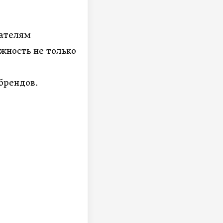
ателям
жность не только
брендов.