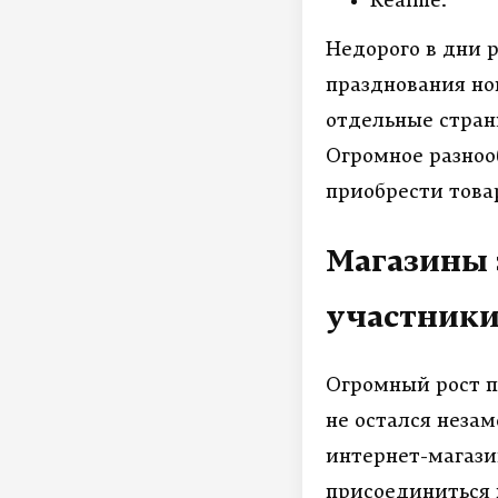
Realme.
Недорого в дни 
празднования но
отдельные стран
Огромное разноо
приобрести това
Магазины 
участники
Огромный рост п
не остался неза
интернет-магази
присоединиться к