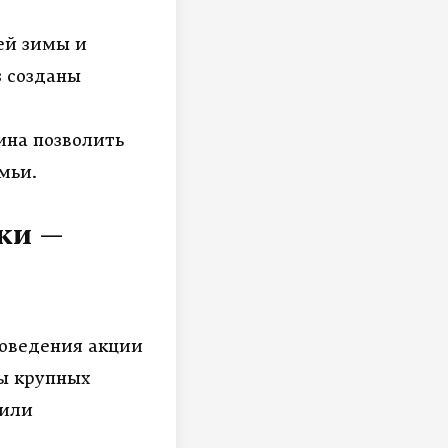
ей зимы и
s
созданы
ина позволить
мьи.
ки —
оведения акции
ы крупных
шили