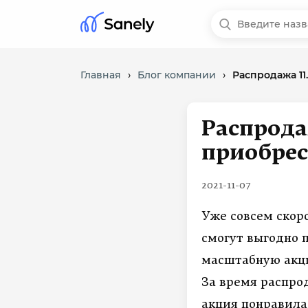
Главная
›
Блог компании
›
Распродажа 11.
Распродаж
приобре
2021-11-07
Уже совсем скор
смогут выгодно 
масштабную акц
За время распро
акция понравила