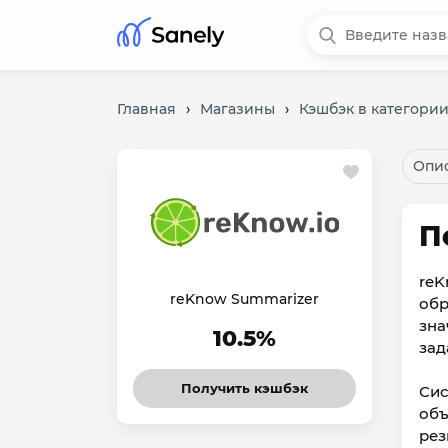
Главная
›
Магазины
›
Кэшбэк в категории
Опис
П
reK
reKnow Summarizer
обр
зна
10.5%
зад
Получить кэшбэк
Сис
объ
рез