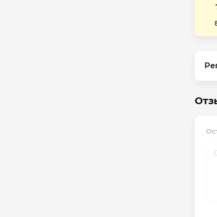
Ре
Отз
Ос