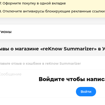
Оформите покупку в одной вкладке
Отключите антивирусы блокирующие рекламные ссылки
гионы
ывы о магазине «reKnow Summarizer» в 
тавьте отзыв о кэшбэке в reKnow Summarizer
Войдите чтобы напис
Войти