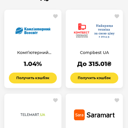
Комп’ютерний
Compbest UA
Всесвіт UA
1.04%
До 315.01₴
Получить кэшбэк
Получить кэшбэк