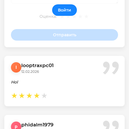
Войти
Оценка:
Отправить
looptraxpc01
l
12.02.2026
Hol
phidalm1979
p