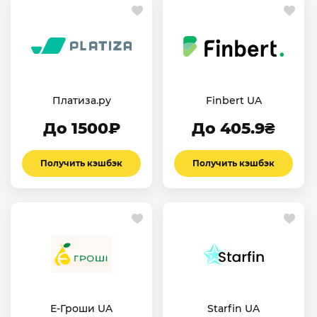
Платиза.ру
Finbert UA
До 1500₽
До 405.9₴
Получить кэшбэк
Получить кэшбэк
Е-Гроши UA
Starfin UA