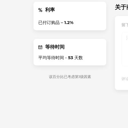
关于商
利率
已付订购品 –
1.2%
留下
等待时间
平均等待时间 -
53
天数
该百分比已考虑第1级因素
评论