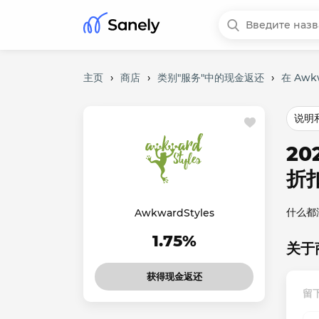
主页
›
商店
›
类别"服务"中的现金返还
›
在 Awk
说明
20
折
什么都
AwkwardStyles
1.75%
关于商
获得现金返还
留下