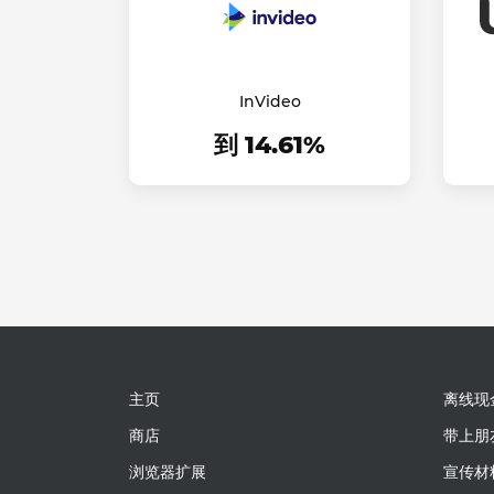
InVideo
到 14.61%
主页
离线现
商店
带上朋
浏览器扩展
宣传材