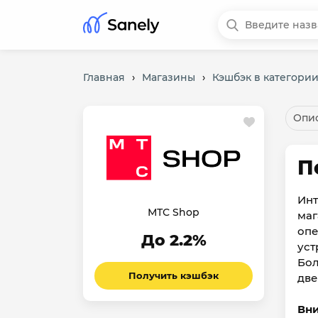
Главная
›
Магазины
›
Кэшбэк в категории
Опис
П
Инт
МТС Shop
маг
опе
До 2.2%
уст
Бол
Получить кэшбэк
две
Вн