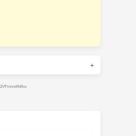
2VfnxvoRdku