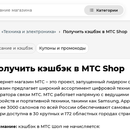
Категории
 «Техника и электроника»
›
Получить кэшбэк в МТС Shop
ание и кэшбэк
Купоны и промокоды
олучить кэшбэк в МТС Shop
ернет-магазин МТС – это проект, запущенный лидером с
азин предлагает широкий ассортимент цифровой техник
ратора связи МТС. МТС работает напрямую с ведущим
ройств и портативной техники, такими как Samsung, Apple
ее 3000 салонов по всей России обеспечивают самовыво
ри доступна в 30 крупных и 172 областных городах стра
имание:
кэшбэк в МТС Шоп не начисляется: