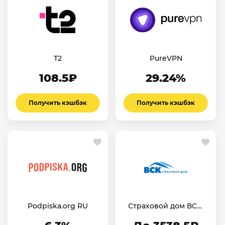
T2
PureVPN
108.5₽
29.24%
Получить кэшбэк
Получить кэшбэк
Podpiska.org RU
Страховой дом ВСК:
ВЗР RU