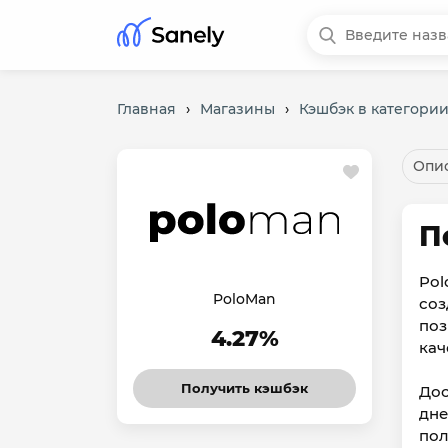
Главная
›
Магазины
›
Кэшбэк в категории
Опис
П
Pol
PoloMan
соз
поз
4.27%
кач
Получить кэшбэк
Дос
дне
пол