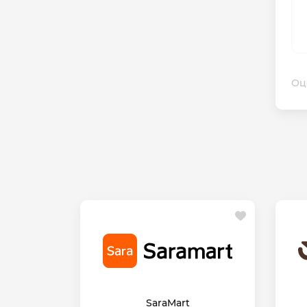
Оц
SaraMart