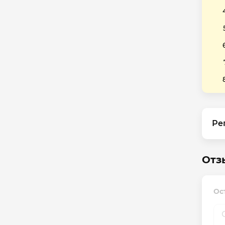
Ре
Отз
Ос