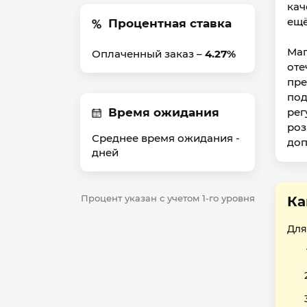
кач
ещё
Процентная ставка
Маг
Оплаченный заказ –
4.27%
оте
пре
под
Время ожидания
рег
роз
Среднее время ожидания -
доп
дней
Процент указан с учетом 1-го уровня
Ка
Для