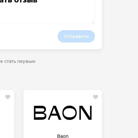
ать отзыв
Отправить
те стать первым
Baon