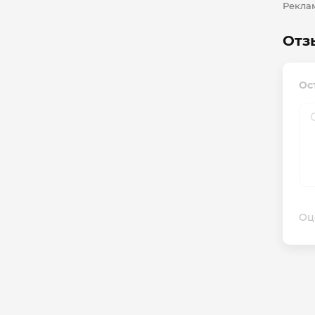
Реклам
Отз
Ос
Оц