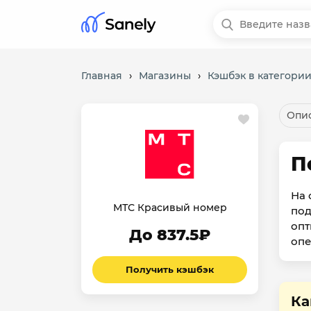
Главная
›
Магазины
›
Кэшбэк в категории
Опис
П
На 
МТС Красивый номер
под
опт
До 837.5₽
опе
Получить кэшбэк
Ка