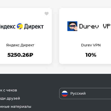
Яндекс Директ
Durev VPN
5250.26₽
10%
к с чеков
Русский
ди друзей
мные материалы