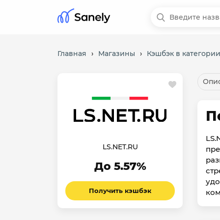
Главная
›
Магазины
›
Кэшбэк в категории
Опис
П
LS.
LS.NET.RU
пре
раз
До 5.57%
стр
удо
Получить кэшбэк
ко