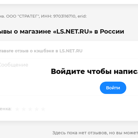
а. ООО "СТРАТЕГ", ИНН: 9703116710, erid:
ывы о магазине «LS.NET.RU» в России
тавьте отзыв о кэшбэке в LS.NET.RU
Войдите чтобы напис
Войти
енка:
Здесь пока нет отзывов, но вы може