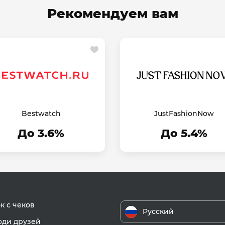
Рекомендуем вам
Bestwatch
JustFashionNow
До 3.6%
До 5.4%
к с чеков
Русский
ди друзей