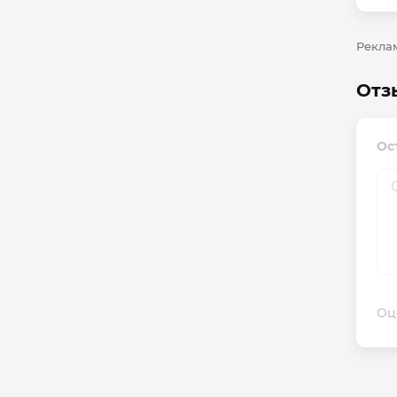
Реклам
Отз
Ос
Оц