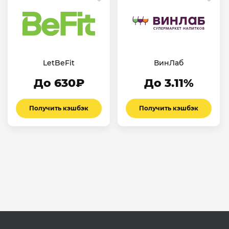
LetBeFit
ВинЛаб
До 630₽
До 3.11%
Получить кэшбэк
Получить кэшбэк