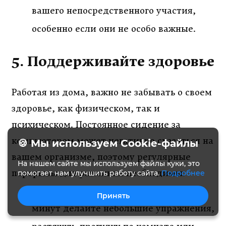
вашего непосредственного участия,
особенно если они не особо важные.
5. Поддерживайте здоровье
Работая из дома, важно не забывать о своем
здоровье, как физическом, так и
психическом. Постоянное сидение за
компьютером может негативно сказаться на
🍪 Мы используем Cookie-файлы
вашем организме, поэтому регулярные
На нашем сайте мы используем файлы куки, это
перерывы для разминки необходимы:
помогает нам улучшить работу сайта.
Подробнее
Элементы фитнеса
: каждые 30-60
Принять
минут делайте небольшие упражнения,