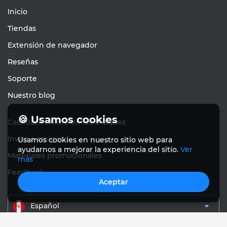
Inicio
Tiendas
Extensión de navegador
Reseñas
Soporte
Nuestro blog
🍪 Usamos cookies
Cashback offline de los cheques
Invite a amigos
Usamos cookies en nuestro sitio web para
ayudarnos a mejorar la experiencia del sitio.
Ver
Materiales promocionales
más
Feedback
Aceptar
Español