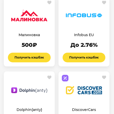
Малиновка
Infobus EU
500₽
До 2.76%
Получить кэшбэк
Получить кэшбэк
Dolphin{anty}
DiscoverCars