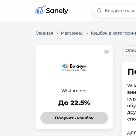
Главная
›
Магазины
›
Кэшбэк в категори
Опис
П
Wik
Wikium.net
вни
кур
До 22.5%
обу
дру
Получить кэшбэк
спо
Для