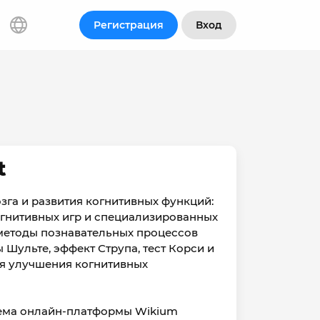
Регистрация
Вход
t
зга и развития когнитивных функций:
огнитивных игр и специализированных
 методы познавательных процессов
 Шульте, эффект Струпа, тест Корси и
ля улучшения когнитивных
тема онлайн-платформы Wikium