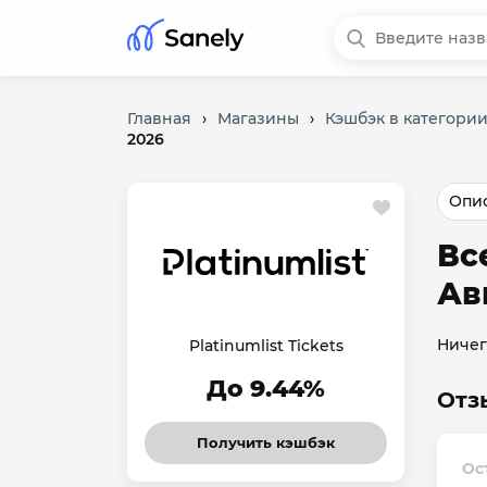
Главная
›
Магазины
›
Кэшбэк в категори
2026
Опис
Вс
Ав
Ничег
Platinumlist Tickets
До 9.44%
Отзы
Получить кэшбэк
Ост