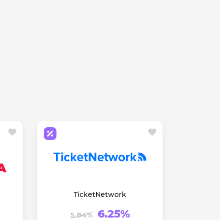
TicketNetwork
6.25%
5.84%