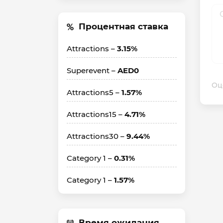
Процентная ставка
Attractions –
3.15%
Superevent –
AED0
Оц
Attractions5 –
1.57%
Attractions15 –
4.71%
Attractions30 –
9.44%
Category 1 –
0.31%
Category 1 –
1.57%
Время ожидания