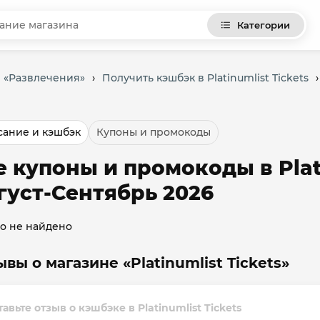
Категории
и «Развлечения»
›
Получить кэшбэк в Platinumlist Tickets
›
ание и кэшбэк
Купоны и промокоды
е купоны и промокоды в Plati
густ-Сентябрь 2026
о не найдено
вы о магазине «Platinumlist Tickets»
авьте отзыв о кэшбэке в Platinumlist Tickets