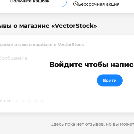
Получите кэшбэк
Бессрочная акция
ывы о магазине «VectorStock»
тавьте отзыв о кэшбэке в VectorStock
Войдите чтобы напис
Войти
енка:
Здесь пока нет отзывов, но вы може