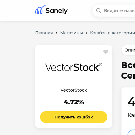
Главная
›
Магазины
›
Кэшбэк в категории
Опис
Вс
Се
VectorStock
4
4.72%
Кэ
Получить кэшбэк