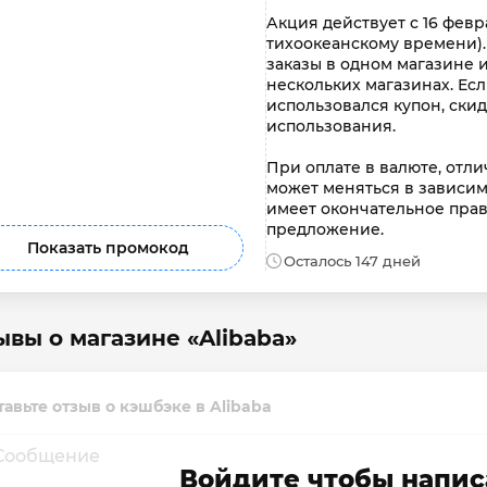
Акция действует с 16 февра
тихоокеанскому времени).
заказы в одном магазине 
нескольких магазинах. Есл
использовался купон, скид
использования.

При оплате в валюте, отл
может меняться в зависимо
имеет окончательное прав
предложение.
Показать промокод
Осталось 147 дней
ывы о магазине «Alibaba»
тавьте отзыв о кэшбэке в Alibaba
Войдите чтобы напис