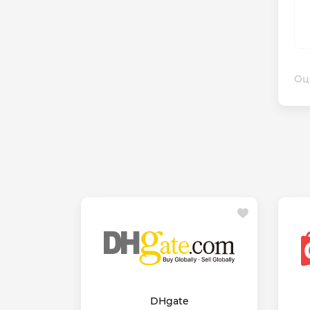
Оц
DHgate