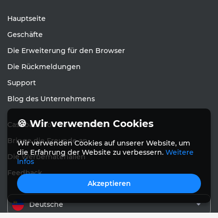
Hauptseite
Geschäfte
Die Erweiterung für den Browser
Die Rückmeldungen
Support
Blog des Unternehmens
🍪 Wir verwenden Cookies
Cashback von den Schecks
Bringe die Freunde an
Wir verwenden Cookies auf unserer Website, um
die Erfahrung der Website zu verbessern.
Weitere
Die Werbematerialien
Infos
Feedback
Akzeptieren
Deutsche