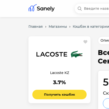
Главная
›
Магазины
›
Кэшбэк в категории
Опис
Вс
Се
Lacoste KZ
5
3.7%
Ск
Получить кэшбэк