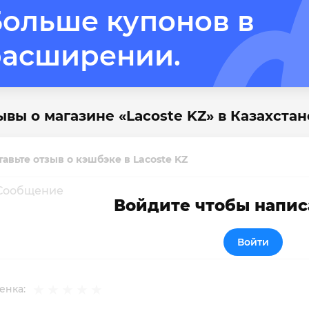
ольше купонов в 
расширении.
ывы о магазине «Lacoste KZ» в Казахстан
тавьте отзыв о кэшбэке в Lacoste KZ
Войдите чтобы напис
Войти
енка: