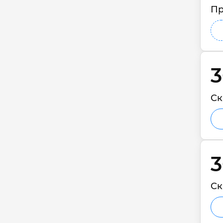
Пр
3
Ск
3
Ск