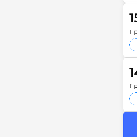
1
Пр
1
Пр