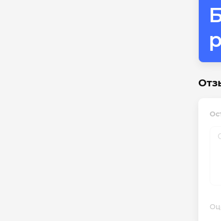
Б
Отз
Ос
Оц