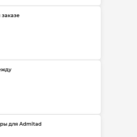
 заказе
ежду
ары для Admitad