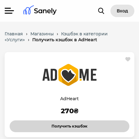
Вход
Главная
›
Магазины
›
Кэшбэк в категории
«Услуги»
›
Получить кэшбэк в AdHeart
AdHeart
270₴
Получить кэшбэк