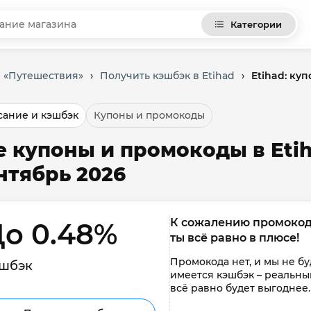
Категории
и «Путешествия»
›
Получить кэшбэк в Etihad
›
Etihad: ку
ание и кэшбэк
Купоны и промокоды
е купоны и промокоды в Etih
нтябрь 2026
К сожалению промокоды 
о 0.48% 
ты всё равно в плюсе!
Промокода нет, и мы не буд
шбэк
имеется кэшбэк – реальным
всё равно будет выгоднее.