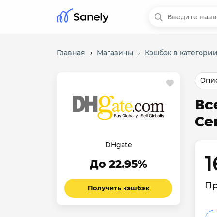
Главная
›
Магазины
›
Кэшбэк в категори
Опис
Вс
Се
DHgate
1
До 22.95%
Пр
Получить кэшбэк