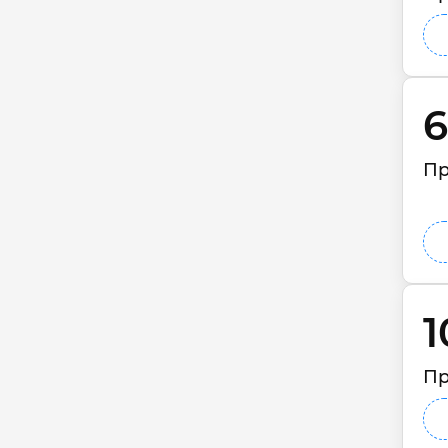
6
Пр
1
Пр