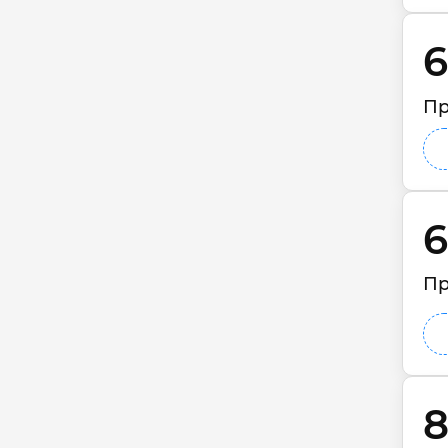
6
Пр
6
Пр
8