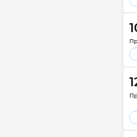
1
Пр
1
Пр