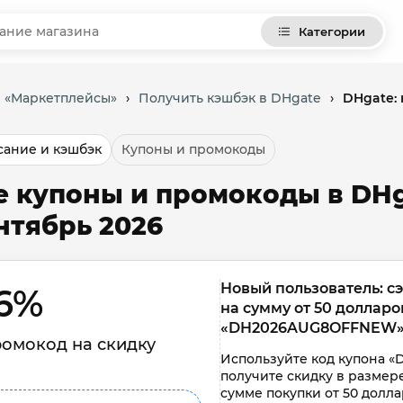
Категории
и «Маркетплейсы»
›
Получить кэшбэк в DHgate
›
DHgate:
ание и кэшбэк
Купоны и промокоды
е купоны и промокоды в DHg
нтябрь 2026
Новый пользователь: с
6% 
на сумму от 50 доллар
«DH2026AUG8OFFNEW
омокод на скидку
Используйте код купона 
получите скидку в размере
сумме покупки от 50 долла