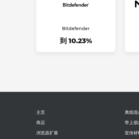
Bitdefender
到 10.23%
主页
离线现
商店
带上朋
浏览器扩展
宣传材