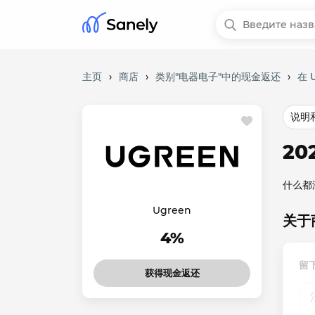
主页
›
商店
›
类别"电器电子"中的现金返还
›
在 
说明
20
什么都
Ugreen
关于
4%
留
获得现金返还