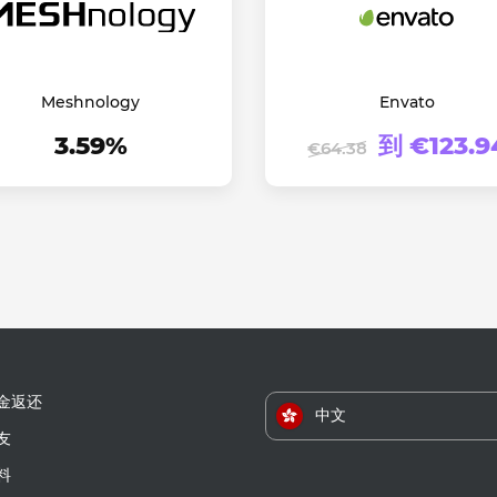
Meshnology
Envato
3.59%
到 €123.9
€64.38
金返还
中文
友
料