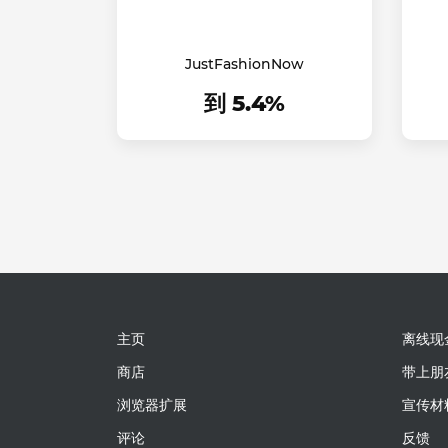
JustFashionNow
到 5.4%
主页
离线现
商店
带上朋
浏览器扩展
宣传材
评论
反馈