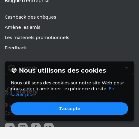
Blogue d'entreprise
Cashback des chèques
Amène les amis
Les matériels promotionnels
Feedback
Français
🍪 Nous utilisons des cookies
Nous utilisons des cookies sur notre site Web pour
nous aider à améliorer l'expérience du site.
En
savoir plus
© Sanely 2017 – 2026
J'accepte
Conditions d'utilisation