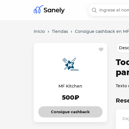
Inicio
›
Tiendas
›
Consigue cashback en MF
Desc
To
pa
Texto
MF Kitchen
500₽
Res
Consigue cashback
De